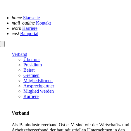
Navigation
überspringen
home
Startseite
mail_outline
Kontakt
work
Karriere
east
Bauportal
Verband
Über uns
Präsidium
Beirat
Gremien
Mitgliedsfirmen
Ansprechpartner
Mitglied werden
Karriere
Verband
Als Bauindustrieverband Ost e. V. sind wir der Wirtschafts- und
Arbeitgeberverband der bauindustriellen Unternehmen in den