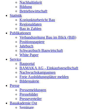
Nachhaltigkeit
Bildung
Betriebswirtschaft
Statistik
Konjunkturbericht Bau
Regionaldaten
Bau in Zahlen
Publikationen
Verbandszeitung Bau im Blick (BiB)
Positionspapiere
Jahrbuch
Schwarzbuch Bauwirtschaft
White Paper
Service
Bauportal
BAMAKA AG - Einkaufsgesellschaft
Nachwuchskampagnen
Freie Ausbildungsplätze melden
Bildergalerie
Presse
Pressemeldungen
Pressebilder
Presseverteiler
Bauakademie Ost
Seminare