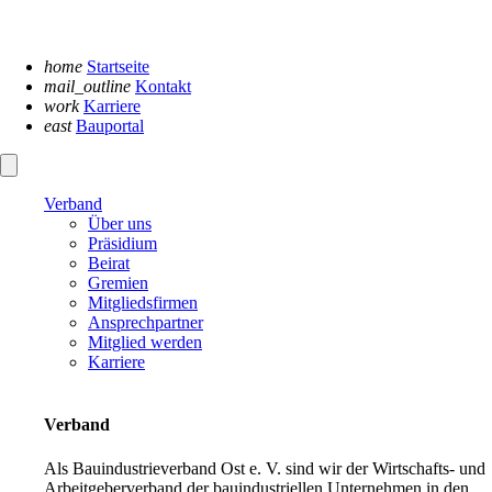
Navigation
überspringen
home
Startseite
mail_outline
Kontakt
work
Karriere
east
Bauportal
Verband
Über uns
Präsidium
Beirat
Gremien
Mitgliedsfirmen
Ansprechpartner
Mitglied werden
Karriere
Verband
Als Bauindustrieverband Ost e. V. sind wir der Wirtschafts- und
Arbeitgeberverband der bauindustriellen Unternehmen in den