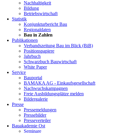
Nachhaltigkeit
Bildung
Betriebswirtschaft
Statistik
Konjunkturbericht Bau
Regionaldaten
Bau in Zahlen
Publikationen
Verbandszeitung Bau im Blick (BiB)
Positionspapiere
Jahrbuch
Schwarzbuch Bauwirtschaft
White Paper
Service
Bauportal
BAMAKA AG - Einkaufsgesellschaft
Nachwuchskampagnen
Freie Ausbildungsplätze melden
Bildergalerie
Presse
Pressemeldungen
Pressebilder
Presseverteiler
Bauakademie Ost
Seminare