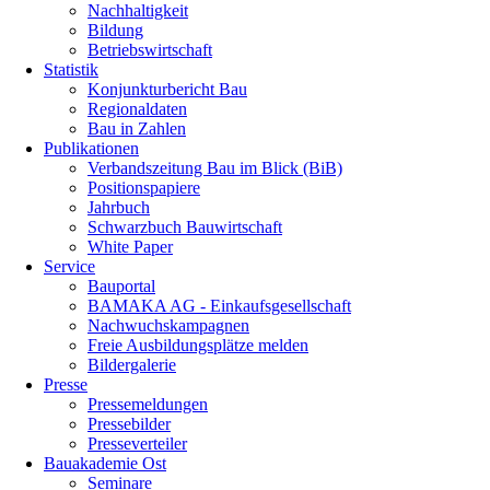
Nachhaltigkeit
Bildung
Betriebswirtschaft
Statistik
Konjunkturbericht Bau
Regionaldaten
Bau in Zahlen
Publikationen
Verbandszeitung Bau im Blick (BiB)
Positionspapiere
Jahrbuch
Schwarzbuch Bauwirtschaft
White Paper
Service
Bauportal
BAMAKA AG - Einkaufsgesellschaft
Nachwuchskampagnen
Freie Ausbildungsplätze melden
Bildergalerie
Presse
Pressemeldungen
Pressebilder
Presseverteiler
Bauakademie Ost
Seminare