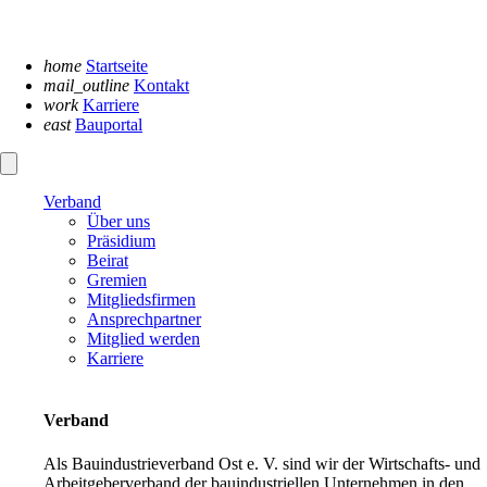
Navigation
überspringen
home
Startseite
mail_outline
Kontakt
work
Karriere
east
Bauportal
Verband
Über uns
Präsidium
Beirat
Gremien
Mitgliedsfirmen
Ansprechpartner
Mitglied werden
Karriere
Verband
Als Bauindustrieverband Ost e. V. sind wir der Wirtschafts- und
Arbeitgeberverband der bauindustriellen Unternehmen in den