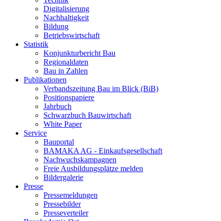
Digitalisierung
Nachhaltigkeit
Bildung
Betriebswirtschaft
Statistik
Konjunkturbericht Bau
Regionaldaten
Bau in Zahlen
Publikationen
Verbandszeitung Bau im Blick (BiB)
Positionspapiere
Jahrbuch
Schwarzbuch Bauwirtschaft
White Paper
Service
Bauportal
BAMAKA AG - Einkaufsgesellschaft
Nachwuchskampagnen
Freie Ausbildungsplätze melden
Bildergalerie
Presse
Pressemeldungen
Pressebilder
Presseverteiler