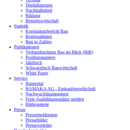
Digitalisierung
Nachhaltigkeit
Bildung
Betriebswirtschaft
Statistik
Konjunkturbericht Bau
Regionaldaten
Bau in Zahlen
Publikationen
Verbandszeitung Bau im Blick (BiB)
Positionspapiere
Jahrbuch
Schwarzbuch Bauwirtschaft
White Paper
Service
Bauportal
BAMAKA AG - Einkaufsgesellschaft
Nachwuchskampagnen
Freie Ausbildungsplätze melden
Bildergalerie
Presse
Pressemeldungen
Pressebilder
Presseverteiler