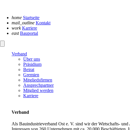
Navigation
überspringen
home
Startseite
mail_outline
Kontakt
work
Karriere
east
Bauportal
Verband
Über uns
Präsidium
Beirat
Gremien
Mitgliedsfirmen
Ansprechpartner
Mitglied werden
Karriere
Verband
Als Bauindustrieverband Ost e. V. sind wir der Wirtschafts- un
Interessen von 260 Unternehmen mit ca. 20.000 Beschäftigten. H