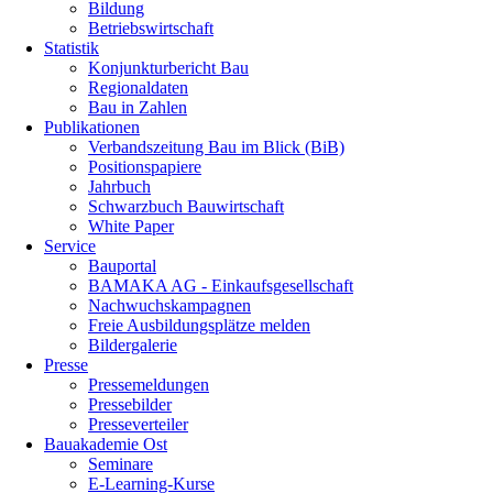
Bildung
Betriebswirtschaft
Statistik
Konjunkturbericht Bau
Regionaldaten
Bau in Zahlen
Publikationen
Verbandszeitung Bau im Blick (BiB)
Positionspapiere
Jahrbuch
Schwarzbuch Bauwirtschaft
White Paper
Service
Bauportal
BAMAKA AG - Einkaufsgesellschaft
Nachwuchskampagnen
Freie Ausbildungsplätze melden
Bildergalerie
Presse
Pressemeldungen
Pressebilder
Presseverteiler
Bauakademie Ost
Seminare
E-Learning-Kurse