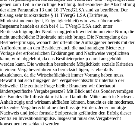
gehen zum Teil in die richtige Richtung. Insbesondere die Abschaffung
der alten Paragrafen 13 und 18 TVergGLSA sind zu begrüßen. Der
bislang sehr bürokratische § 11 TVergG LSA (Tariftreue,
Mindeststundenentgelt, Entgeltgleichheit) wird zwar überarbeitet.
Insgesamt handelt es sich bei § 11 TVergG LSA auch unter
Berücksichtigung der Neufassung jedoch weiterhin um eine Norm, die
nicht unerhebliche Bürokratie mit sich bringt. Die Neuregelung des
Bestbieterprinzips, wonach der öffentliche Auftraggeber bereits mit der
Aufforderung an den Bestbieter auch die nachrangigen Bieter zur
Vorlage der erforderlichen Erklärungen und Nachweise verpflichten
kann, wird abgelehnt, da das Bestbieterprinzip damit ausgehöhlt
werden kann. Die weiterhin bestehende Möglichkeit, soziale Kriterien
in einem Vergabeverfahren zu berücksichtigen, ist ebenfalls
abzulehnen, da die Wirtschaftlichkeit immer Vorrang haben muss.
Bewährt hat sich hingegen der Vergaberechtsschutz unterhalb der
Schwelle. Die zentrale Frage bleibt: Brauchen wir überhaupt
länderspezifische Vergabegesetze? Mit Blick auf das Sondervermögen
des Bundes für Infrastruktur ist klar: Damit die Mittel auch in Sachsen-
Anhalt zügig und wirksam abfließen können, braucht es ein modernes,
effizientes Vergaberecht ohne überflüssige Hürden. Jeder unnötige
Nachweis und jeder formale Stolperstein gefährden den Erfolg dieser
zentralen Investitionsimpulse. Insgesamt muss das Vergaberecht
konsequent entschlackt werden.