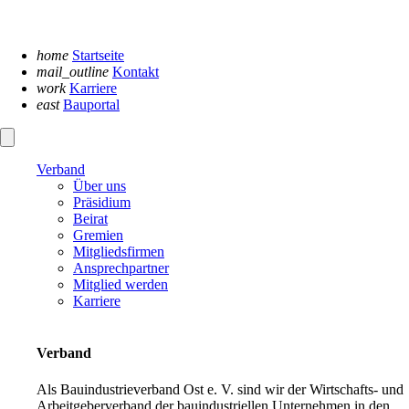
Navigation
überspringen
home
Startseite
mail_outline
Kontakt
work
Karriere
east
Bauportal
Verband
Über uns
Präsidium
Beirat
Gremien
Mitgliedsfirmen
Ansprechpartner
Mitglied werden
Karriere
Verband
Als Bauindustrieverband Ost e. V. sind wir der Wirtschafts- und
Arbeitgeberverband der bauindustriellen Unternehmen in den