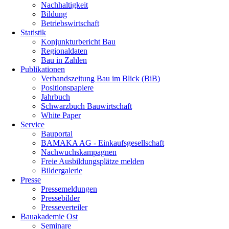
Nachhaltigkeit
Bildung
Betriebswirtschaft
Statistik
Konjunkturbericht Bau
Regionaldaten
Bau in Zahlen
Publikationen
Verbandszeitung Bau im Blick (BiB)
Positionspapiere
Jahrbuch
Schwarzbuch Bauwirtschaft
White Paper
Service
Bauportal
BAMAKA AG - Einkaufsgesellschaft
Nachwuchskampagnen
Freie Ausbildungsplätze melden
Bildergalerie
Presse
Pressemeldungen
Pressebilder
Presseverteiler
Bauakademie Ost
Seminare