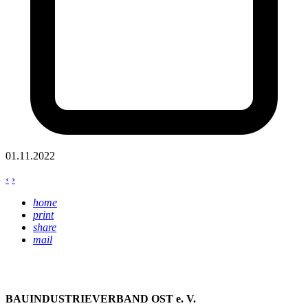
01.11.2022
‹
›
home
print
share
mail
BAUINDUSTRIEVERBAND OST e. V.