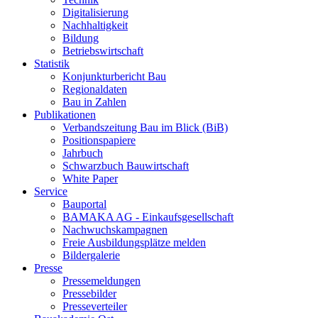
Digitalisierung
Nachhaltigkeit
Bildung
Betriebswirtschaft
Statistik
Konjunkturbericht Bau
Regionaldaten
Bau in Zahlen
Publikationen
Verbandszeitung Bau im Blick (BiB)
Positionspapiere
Jahrbuch
Schwarzbuch Bauwirtschaft
White Paper
Service
Bauportal
BAMAKA AG - Einkaufsgesellschaft
Nachwuchskampagnen
Freie Ausbildungsplätze melden
Bildergalerie
Presse
Pressemeldungen
Pressebilder
Presseverteiler