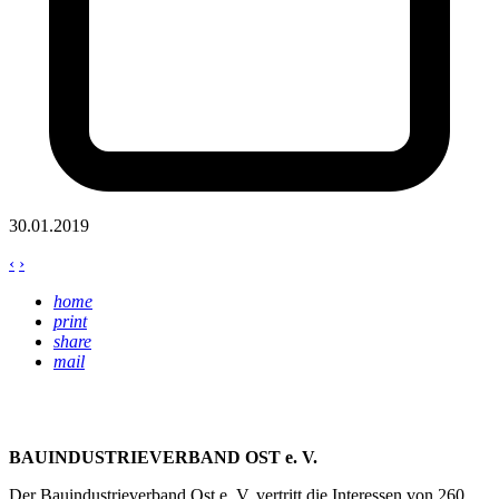
30.01.2019
‹
›
home
print
share
mail
BAUINDUSTRIEVERBAND OST e. V.
Der Bauindustrieverband Ost e. V. vertritt die Interessen von 260