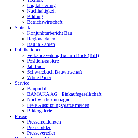
Digitalisierung
Nachhaltigkeit
Bildung
Betriebswirtschaft
Statistik
Konjunkturbericht Bau
Regionaldaten
Bau in Zahlen
Publikationen
Verbandszeitung Bau im Blick (BiB)
Positionspapiere
Jahrbuch
Schwarzbuch Bauwirtschaft
White Paper
Service
Bauportal
BAMAKA AG - Einkaufsgesellschaft
Nachwuchskampagnen
Freie Ausbildungsplätze melden
Bildergalerie
Presse
Pressemeldungen
Pressebilder
Presseverteiler