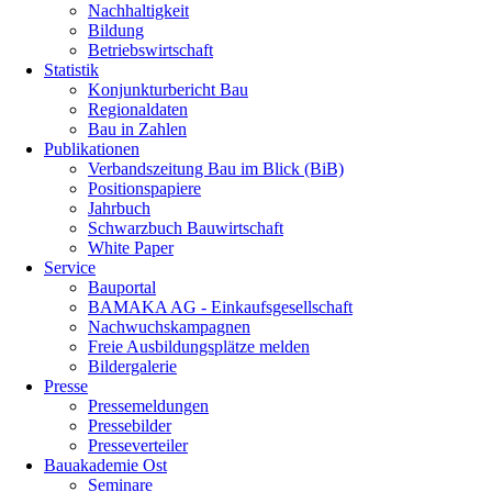
Nachhaltigkeit
Bildung
Betriebswirtschaft
Statistik
Konjunkturbericht Bau
Regionaldaten
Bau in Zahlen
Publikationen
Verbandszeitung Bau im Blick (BiB)
Positionspapiere
Jahrbuch
Schwarzbuch Bauwirtschaft
White Paper
Service
Bauportal
BAMAKA AG - Einkaufsgesellschaft
Nachwuchskampagnen
Freie Ausbildungsplätze melden
Bildergalerie
Presse
Pressemeldungen
Pressebilder
Presseverteiler
Bauakademie Ost
Seminare