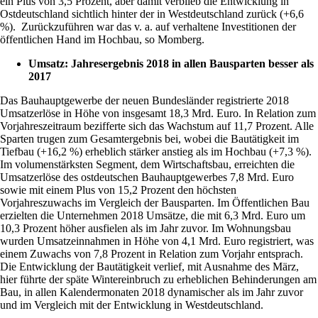
ein Plus von 3,5 Prozent, aber damit verblieb die Entwicklung in
Ostdeutschland sichtlich hinter der in Westdeutschland zurück (+6,6
%). Zurückzuführen war das v. a. auf verhaltene Investitionen der
öffentlichen Hand im Hochbau, so Momberg.
Umsatz: Jahresergebnis 2018 in allen Bausparten besser als
2017
Das Bauhauptgewerbe der neuen Bundesländer registrierte 2018
Umsatzerlöse in Höhe von insgesamt 18,3 Mrd. Euro. In Relation zum
Vorjahreszeitraum bezifferte sich das Wachstum auf 11,7 Prozent. Alle
Sparten trugen zum Gesamtergebnis bei, wobei die Bautätigkeit im
Tiefbau (+16,2 %) erheblich stärker anstieg als im Hochbau (+7,3 %).
Im volumenstärksten Segment, dem Wirtschaftsbau, erreichten die
Umsatzerlöse des ostdeutschen Bauhauptgewerbes 7,8 Mrd. Euro
sowie mit einem Plus von 15,2 Prozent den höchsten
Vorjahreszuwachs im Vergleich der Bausparten. Im Öffentlichen Bau
erzielten die Unternehmen 2018 Umsätze, die mit 6,3 Mrd. Euro um
10,3 Prozent höher ausfielen als im Jahr zuvor. Im Wohnungsbau
wurden Umsatzeinnahmen in Höhe von 4,1 Mrd. Euro registriert, was
einem Zuwachs von 7,8 Prozent in Relation zum Vorjahr entsprach.
Die Entwicklung der Bautätigkeit verlief, mit Ausnahme des März,
hier führte der späte Wintereinbruch zu erheblichen Behinderungen am
Bau, in allen Kalendermonaten 2018 dynamischer als im Jahr zuvor
und im Vergleich mit der Entwicklung in Westdeutschland.