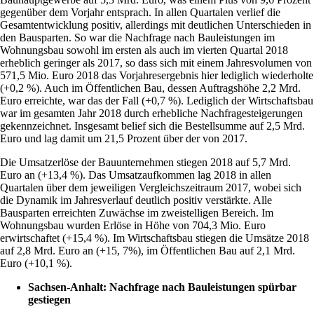
gegenüber dem Vorjahr entsprach. In allen Quartalen verlief die
Gesamtentwicklung positiv, allerdings mit deutlichen Unterschieden in
den Bausparten. So war die Nachfrage nach Bauleistungen im
Wohnungsbau sowohl im ersten als auch im vierten Quartal 2018
erheblich geringer als 2017, so dass sich mit einem Jahresvolumen von
571,5 Mio. Euro 2018 das Vorjahresergebnis hier lediglich wiederholte
(+0,2 %). Auch im Öffentlichen Bau, dessen Auftragshöhe 2,2 Mrd.
Euro erreichte, war das der Fall (+0,7 %). Lediglich der Wirtschaftsbau
war im gesamten Jahr 2018 durch erhebliche Nachfragesteigerungen
gekennzeichnet. Insgesamt belief sich die Bestellsumme auf 2,5 Mrd.
Euro und lag damit um 21,5 Prozent über der von 2017.
Die Umsatzerlöse der Bauunternehmen stiegen 2018 auf 5,7 Mrd.
Euro an (+13,4 %). Das Umsatzaufkommen lag 2018 in allen
Quartalen über dem jeweiligen Vergleichszeitraum 2017, wobei sich
die Dynamik im Jahresverlauf deutlich positiv verstärkte. Alle
Bausparten erreichten Zuwächse im zweistelligen Bereich. Im
Wohnungsbau wurden Erlöse in Höhe von 704,3 Mio. Euro
erwirtschaftet (+15,4 %). Im Wirtschaftsbau stiegen die Umsätze 2018
auf 2,8 Mrd. Euro an (+15, 7%), im Öffentlichen Bau auf 2,1 Mrd.
Euro (+10,1 %).
Sachsen-Anhalt:
Nachfrage nach Bauleistungen spürbar
gestiegen