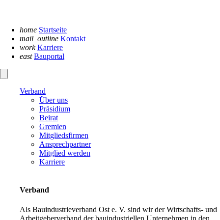
Navigation
überspringen
home
Startseite
mail_outline
Kontakt
work
Karriere
east
Bauportal
Verband
Über uns
Präsidium
Beirat
Gremien
Mitgliedsfirmen
Ansprechpartner
Mitglied werden
Karriere
Verband
Als Bauindustrieverband Ost e. V. sind wir der Wirtschafts- und
Arbeitgeberverband der bauindustriellen Unternehmen in den