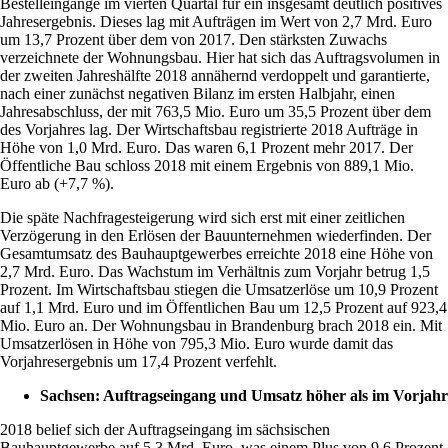
Bestelleingänge im vierten Quartal für ein insgesamt deutlich positives
Jahresergebnis. Dieses lag mit Aufträgen im Wert von 2,7 Mrd. Euro
um 13,7 Prozent über dem von 2017. Den stärksten Zuwachs
verzeichnete der Wohnungsbau. Hier hat sich das Auftragsvolumen in
der zweiten Jahreshälfte 2018 annähernd verdoppelt und garantierte,
nach einer zunächst negativen Bilanz im ersten Halbjahr, einen
Jahresabschluss, der mit 763,5 Mio. Euro um 35,5 Prozent über dem
des Vorjahres lag. Der Wirtschaftsbau registrierte 2018 Aufträge in
Höhe von 1,0 Mrd. Euro. Das waren 6,1 Prozent mehr 2017. Der
Öffentliche Bau schloss 2018 mit einem Ergebnis von 889,1 Mio.
Euro ab (+7,7 %).
Die späte Nachfragesteigerung wird sich erst mit einer zeitlichen
Verzögerung in den Erlösen der Bauunternehmen wiederfinden. Der
Gesamtumsatz des Bauhauptgewerbes erreichte 2018 eine Höhe von
2,7 Mrd. Euro. Das Wachstum im Verhältnis zum Vorjahr betrug 1,5
Prozent. Im Wirtschaftsbau stiegen die Umsatzerlöse um 10,9 Prozent
auf 1,1 Mrd. Euro und im Öffentlichen Bau um 12,5 Prozent auf 923,4
Mio. Euro an. Der Wohnungsbau in Brandenburg brach 2018 ein. Mit
Umsatzerlösen in Höhe von 795,3 Mio. Euro wurde damit das
Vorjahresergebnis um 17,4 Prozent verfehlt.
Sachsen:
Auftragseingang und Umsatz höher als im Vorjahr
2018 belief sich der Auftragseingang im sächsischen
Bauhauptgewerbe auf 5,3 Mrd. Euro, was einem Plus von 9,6 Prozent