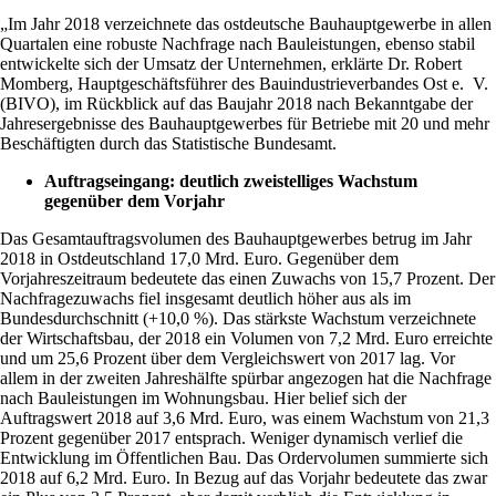
„Im Jahr 2018 verzeichnete das ostdeutsche Bauhauptgewerbe in allen
Quartalen eine robuste Nachfrage nach Bauleistungen, ebenso stabil
entwickelte sich der Umsatz der Unternehmen, erklärte Dr. Robert
Momberg, Hauptgeschäftsführer des Bauindustrieverbandes Ost e. V.
(BIVO), im Rückblick auf das Baujahr 2018 nach Bekanntgabe der
Jahresergebnisse des Bauhauptgewerbes für Betriebe mit 20 und mehr
Beschäftigten durch das Statistische Bundesamt.
Auftragseingang: deutlich zweistelliges Wachstum
gegenüber dem Vorjahr
Das Gesamtauftragsvolumen des Bauhauptgewerbes betrug im Jahr
2018 in Ostdeutschland 17,0 Mrd. Euro. Gegenüber dem
Vorjahreszeitraum bedeutete das einen Zuwachs von 15,7 Prozent. Der
Nachfragezuwachs fiel insgesamt deutlich höher aus als im
Bundesdurchschnitt (+10,0 %). Das stärkste Wachstum verzeichnete
der Wirtschaftsbau, der 2018 ein Volumen von 7,2 Mrd. Euro erreichte
und um 25,6 Prozent über dem Vergleichswert von 2017 lag. Vor
allem in der zweiten Jahreshälfte spürbar angezogen hat die Nachfrage
nach Bauleistungen im Wohnungsbau. Hier belief sich der
Auftragswert 2018 auf 3,6 Mrd. Euro, was einem Wachstum von 21,3
Prozent gegenüber 2017 entsprach. Weniger dynamisch verlief die
Entwicklung im Öffentlichen Bau. Das Ordervolumen summierte sich
2018 auf 6,2 Mrd. Euro. In Bezug auf das Vorjahr bedeutete das zwar