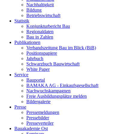
Nachhaltigkeit
Bildung
Betriebswirtschaft
Statistik
Konjunkturbericht Bau
Regionaldaten
Bau in Zahlen
Publikationen
Verbandszeitung Bau im Blick (BiB)
Positionspapiere
Jahrbuch
Schwarzbuch Bauwirtschaft
White Paper
Service
Bauportal
BAMAKA AG - Einkaufsgesellschaft
Nachwuchskampagnen
Freie Ausbildungsplätze melden
Bildergalerie
Presse
Pressemeldungen
Pressebilder
Presseverteiler
Bauakademie Ost
Seminare