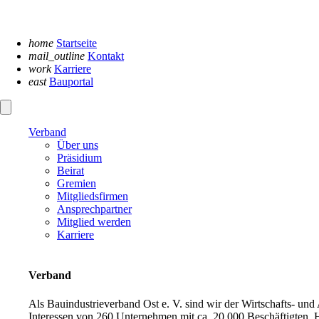
Navigation
überspringen
home
Startseite
mail_outline
Kontakt
work
Karriere
east
Bauportal
Verband
Über uns
Präsidium
Beirat
Gremien
Mitgliedsfirmen
Ansprechpartner
Mitglied werden
Karriere
Verband
Als Bauindustrieverband Ost e. V. sind wir der Wirtschafts- un
Interessen von 260 Unternehmen mit ca. 20.000 Beschäftigten. H