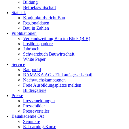
Bildung
Betriebswirtschaft
Statistik
Konjunkturbericht Bau
Regionaldaten
Bau in Zahlen
Publikationen
Verbandszeitung Bau im Blick (BiB)
Positionspapiere
Jahrbuch
Schwarzbuch Bauwirtschaft
White Paper
Service
Bauportal
BAMAKA AG - Einkaufsgesellschaft
Nachwuchskampagnen
Freie Ausbildungsplätze melden
Bildergalerie
Presse
Pressemeldungen
Pressebilder
Presseverteiler
Bauakademie Ost
Seminare
E-Learning-Kurse