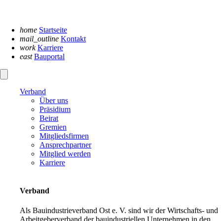
Navigation
überspringen
home
Startseite
mail_outline
Kontakt
work
Karriere
east
Bauportal
Verband
Über uns
Präsidium
Beirat
Gremien
Mitgliedsfirmen
Ansprechpartner
Mitglied werden
Karriere
Verband
Als Bauindustrieverband Ost e. V. sind wir der Wirtschafts- und
Arbeitgeberverband der bauindustriellen Unternehmen in den