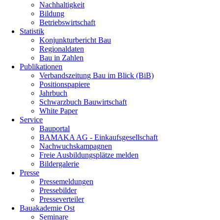
Nachhaltigkeit
Bildung
Betriebswirtschaft
Statistik
Konjunkturbericht Bau
Regionaldaten
Bau in Zahlen
Publikationen
Verbandszeitung Bau im Blick (BiB)
Positionspapiere
Jahrbuch
Schwarzbuch Bauwirtschaft
White Paper
Service
Bauportal
BAMAKA AG - Einkaufsgesellschaft
Nachwuchskampagnen
Freie Ausbildungsplätze melden
Bildergalerie
Presse
Pressemeldungen
Pressebilder
Presseverteiler
Bauakademie Ost
Seminare