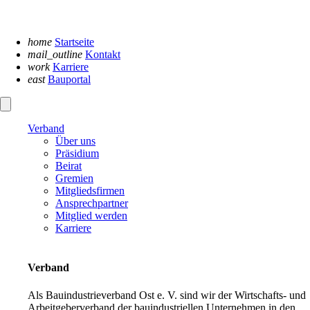
Navigation
überspringen
home
Startseite
mail_outline
Kontakt
work
Karriere
east
Bauportal
Verband
Über uns
Präsidium
Beirat
Gremien
Mitgliedsfirmen
Ansprechpartner
Mitglied werden
Karriere
Verband
Als Bauindustrieverband Ost e. V. sind wir der Wirtschafts- und
Arbeitgeberverband der bauindustriellen Unternehmen in den