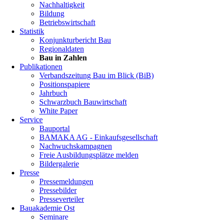
Nachhaltigkeit
Bildung
Betriebswirtschaft
Statistik
Konjunkturbericht Bau
Regionaldaten
Bau in Zahlen
Publikationen
Verbandszeitung Bau im Blick (BiB)
Positionspapiere
Jahrbuch
Schwarzbuch Bauwirtschaft
White Paper
Service
Bauportal
BAMAKA AG - Einkaufsgesellschaft
Nachwuchskampagnen
Freie Ausbildungsplätze melden
Bildergalerie
Presse
Pressemeldungen
Pressebilder
Presseverteiler
Bauakademie Ost
Seminare