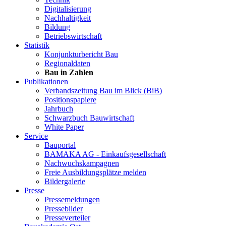
Digitalisierung
Nachhaltigkeit
Bildung
Betriebswirtschaft
Statistik
Konjunkturbericht Bau
Regionaldaten
Bau in Zahlen
Publikationen
Verbandszeitung Bau im Blick (BiB)
Positionspapiere
Jahrbuch
Schwarzbuch Bauwirtschaft
White Paper
Service
Bauportal
BAMAKA AG - Einkaufsgesellschaft
Nachwuchskampagnen
Freie Ausbildungsplätze melden
Bildergalerie
Presse
Pressemeldungen
Pressebilder
Presseverteiler