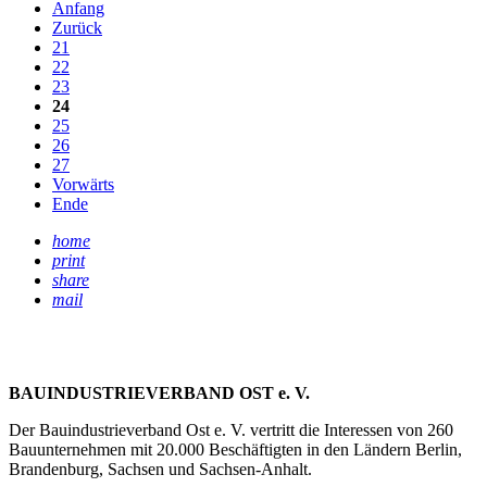
Anfang
Zurück
21
22
23
24
25
26
27
Vorwärts
Ende
home
print
share
mail
BAUINDUSTRIEVERBAND OST e. V.
Der Bauindustrieverband Ost e. V. vertritt die Interessen von 260
Bauunternehmen mit 20.000 Beschäftigten in den Ländern Berlin,
Brandenburg, Sachsen und Sachsen-Anhalt.