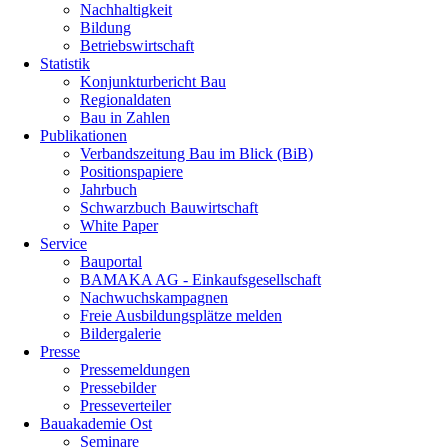
Nachhaltigkeit
Bildung
Betriebswirtschaft
Statistik
Konjunkturbericht Bau
Regionaldaten
Bau in Zahlen
Publikationen
Verbandszeitung Bau im Blick (BiB)
Positionspapiere
Jahrbuch
Schwarzbuch Bauwirtschaft
White Paper
Service
Bauportal
BAMAKA AG - Einkaufsgesellschaft
Nachwuchskampagnen
Freie Ausbildungsplätze melden
Bildergalerie
Presse
Pressemeldungen
Pressebilder
Presseverteiler
Bauakademie Ost
Seminare