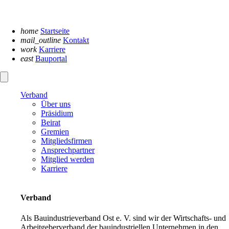
Navigation
überspringen
home
Startseite
mail_outline
Kontakt
work
Karriere
east
Bauportal
Verband
Über uns
Präsidium
Beirat
Gremien
Mitgliedsfirmen
Ansprechpartner
Mitglied werden
Karriere
Verband
Als Bauindustrieverband Ost e. V. sind wir der Wirtschafts- und
Arbeitgeberverband der bauindustriellen Unternehmen in den