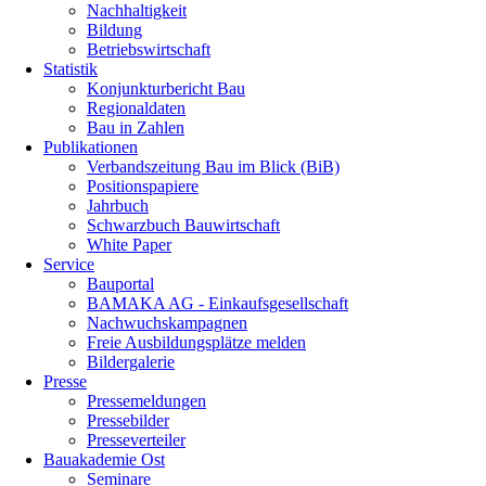
Nachhaltigkeit
Bildung
Betriebswirtschaft
Statistik
Konjunkturbericht Bau
Regionaldaten
Bau in Zahlen
Publikationen
Verbandszeitung Bau im Blick (BiB)
Positionspapiere
Jahrbuch
Schwarzbuch Bauwirtschaft
White Paper
Service
Bauportal
BAMAKA AG - Einkaufsgesellschaft
Nachwuchskampagnen
Freie Ausbildungsplätze melden
Bildergalerie
Presse
Pressemeldungen
Pressebilder
Presseverteiler
Bauakademie Ost
Seminare