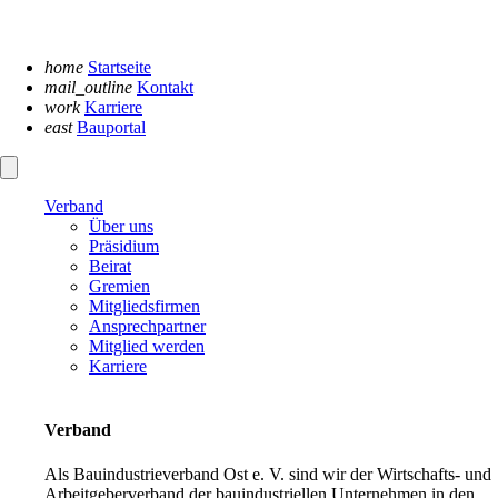
Navigation
überspringen
home
Startseite
mail_outline
Kontakt
work
Karriere
east
Bauportal
Verband
Über uns
Präsidium
Beirat
Gremien
Mitgliedsfirmen
Ansprechpartner
Mitglied werden
Karriere
Verband
Als Bauindustrieverband Ost e. V. sind wir der Wirtschafts- und
Arbeitgeberverband der bauindustriellen Unternehmen in den