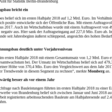
Amt für Statistik Berlin-Brandenburg
gsbau bricht ein
belief sich im ersten Halbjahr 2018 auf 1,2 Mrd. Euro. Im Verhältni
ich positiv entwickelte sich der Öffentliche Bau. Mit einem Auftragsv
aus 2017. Auch im Wirtschaftsbau wurde mit einem Auftragswert von 49
u negativ aus. Hier sank der Auftragseingang auf 227,0 Mio. Euro ab. 
e seit Jahresbeginn äußerst schleppend, angesichts des hohen Bedarf
hnungsbau deutlich unter Vorjahresniveau
 ersten Halbjahr 2018 mit einem Gesamtumsatz von 1,2 Mrd. Euro ein 
Gesamtwachstum bei. Der Umsatz im Wirtschaftsbau belief sich auf 479
einer Höhe von 370,4 Mio. Euro den Vergleichswert aus dem Jahr 2017
ner Trendwende in diesem Segment zu rechnen“, merkte
Momberg
an.
wärtig besser als vor einem Jahr
hfrage nach Bauleistungen führten im ersten Halbjahr 2018 zu einer 
werbe von Brandenburg belief sich zwischen Januar und Juni 2018 auf
Arbeit registrierten arbeitssuchenden Bauleute am Halbjahresende auf 
ahm.