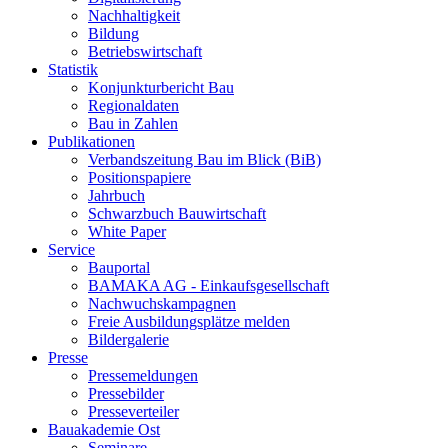
Nachhaltigkeit
Bildung
Betriebswirtschaft
Statistik
Konjunkturbericht Bau
Regionaldaten
Bau in Zahlen
Publikationen
Verbandszeitung Bau im Blick (BiB)
Positionspapiere
Jahrbuch
Schwarzbuch Bauwirtschaft
White Paper
Service
Bauportal
BAMAKA AG - Einkaufsgesellschaft
Nachwuchskampagnen
Freie Ausbildungsplätze melden
Bildergalerie
Presse
Pressemeldungen
Pressebilder
Presseverteiler
Bauakademie Ost
Seminare