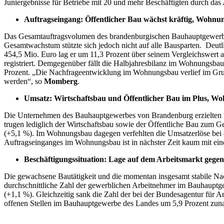
Juniergebnisse für Betriebe mit 20 und mehr Beschäftigten durch das 
Auftragseingang: Öffentlicher Bau wächst kräftig, Wohnun
Das Gesamtauftragsvolumen des brandenburgischen Bauhauptgewerbes 
Gesamtwachstum stützte sich jedoch nicht auf alle Bausparten. Deutl
454,5 Mio. Euro lag er um 11,3 Prozent über seinem Vergleichswert 
registriert. Demgegenüber fällt die Halbjahresbilanz im Wohnungsba
Prozent. „Die Nachfrageentwicklung im Wohnungsbau verlief im Grund
werden“, so
Momberg
.
Umsatz: Wirtschaftsbau und Öffentlicher Bau im Plus, Wo
Die Unternehmen des Bauhauptgewerbes von Brandenburg erzielten im
trugen lediglich der Wirtschaftsbau sowie der Öffentliche Bau zum 
(+5,1 %). Im Wohnungsbau dagegen verfehlten die Umsatzerlöse bei 
Auftragseinganges im Wohnungsbau ist in nächster Zeit kaum mit ei
Beschäftigungssituation: Lage auf dem Arbeitsmarkt gegen
Die gewachsene Bautätigkeit und die momentan insgesamt stabile Nac
durchschnittliche Zahl der gewerblichen Arbeitnehmer im Bauhauptge
(+1,1 %). Gleichzeitig sank die Zahl der bei der Bundesagentur für 
offenen Stellen im Bauhauptgewerbe des Landes um 5,9 Prozent zun