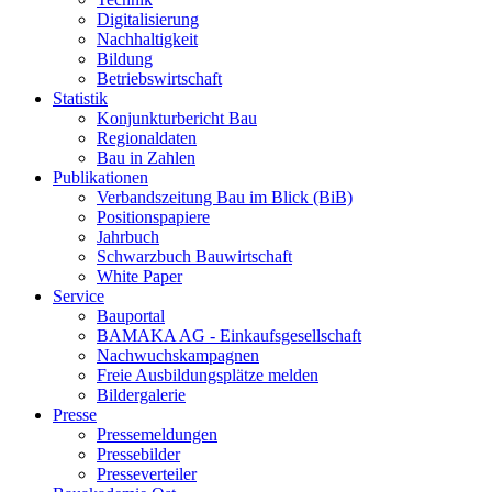
Digitalisierung
Nachhaltigkeit
Bildung
Betriebswirtschaft
Statistik
Konjunkturbericht Bau
Regionaldaten
Bau in Zahlen
Publikationen
Verbandszeitung Bau im Blick (BiB)
Positionspapiere
Jahrbuch
Schwarzbuch Bauwirtschaft
White Paper
Service
Bauportal
BAMAKA AG - Einkaufsgesellschaft
Nachwuchskampagnen
Freie Ausbildungsplätze melden
Bildergalerie
Presse
Pressemeldungen
Pressebilder
Presseverteiler