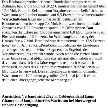
Das Bauhauptgewerbe der neuen Bundesländer registrierte im
Zeitraum Januar bis Oktober 2022 Umsatzerlöse von insgesamt über
17,4 Mrd. Euro. In Relation zum Vorjahreszeitraum belief sich das
Wachstum per Oktober nominal auf 9,5 Prozent. Im volumenstarken
Wirtschaftsbau
lagen die Umsätze der ostdeutschen
Bauunternehmen bei knapp 7,3 Mrd. Euro, was einem nominalen
Zuwachs von 10,2 Prozent entsprach. Im
Öffentlichen Bau
erreichten die Erlöse per Oktober annähernd 6,0 Mrd. Euro bzw. ein
Plus von nominal 5,9 Prozent. Im
Wohnungsbau
betrug der
Umsatz fast 4,2 Mrd. Euro und war damit nominal um 13,9 Prozent
höher als im Jahr zuvor. „Preisbereinigt bedeuten die Ergebnisse
allerdings, dass real in keinem Segment das Ergebnis des
Vorjahreszeitraums erreicht wurde. Auch wenn die letzten Monate
eines Jahres saisonal üblich umsatzstark ausfallen, gehen wir nicht
davon aus, dass sich das Jahresergebnis real noch wesentlich
verbessert, so dass das Gesamtumsatzvolumen 2022 bei etwa 22
Mrd. Euro liegen wird. Dies entspräche zwar einem nominalen
Wachstum von 10 Prozent gegenüber 2021, real jedoch einem
deutlichen Rückgang“, schätzte
Momberg
ein.
Aussichten: Verband sieht 2023 in Ostdeutschland kaum
Chancen auf konjunkturelles Wachstum bei überwiegend
stabiler Beschäftigung