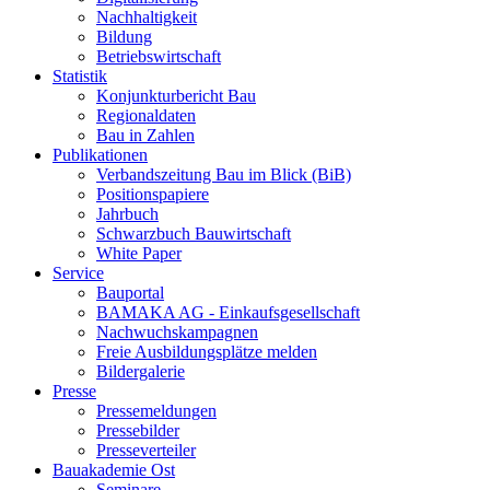
Nachhaltigkeit
Bildung
Betriebswirtschaft
Statistik
Konjunkturbericht Bau
Regionaldaten
Bau in Zahlen
Publikationen
Verbandszeitung Bau im Blick (BiB)
Positionspapiere
Jahrbuch
Schwarzbuch Bauwirtschaft
White Paper
Service
Bauportal
BAMAKA AG - Einkaufsgesellschaft
Nachwuchskampagnen
Freie Ausbildungsplätze melden
Bildergalerie
Presse
Pressemeldungen
Pressebilder
Presseverteiler
Bauakademie Ost
Seminare