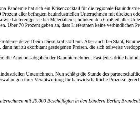
Pandemie hat sich ein Krisencocktail für die regionale Bauindustrie 
80 Prozent aller befragten bauindustriellen Unternehmen mit direkten od
 sowie Lieferengpässe bei Materialien schränken den Großteil aller U
n. Über 70 Prozent geben an, dass Lieferanten keine verbindlichen P
 Probleme derzeit beim Dieselkraftstoff auf. Aber auch bei Stahl, Bitu
dann nur zu exorbitant gestiegenen Preisen, die sich teilweise verdop
 die Angebotsabgaben der Bauunternehmen. Fast jedes dritte bauindus
uindustriellen Unternehmen. Nun schlägt die Stunde des partnerschaftl
erwaltungen ihrer Verantwortung für bauwirtschaftliche Prozesse gere
auunternehmen mit 20.000 Beschäftigten in den Ländern Berlin, Brande