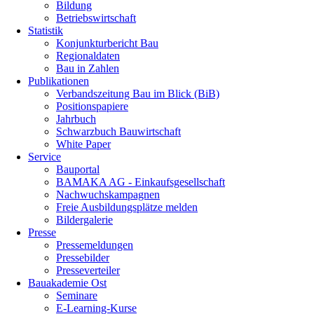
Bildung
Betriebswirtschaft
Statistik
Konjunkturbericht Bau
Regionaldaten
Bau in Zahlen
Publikationen
Verbandszeitung Bau im Blick (BiB)
Positionspapiere
Jahrbuch
Schwarzbuch Bauwirtschaft
White Paper
Service
Bauportal
BAMAKA AG - Einkaufsgesellschaft
Nachwuchskampagnen
Freie Ausbildungsplätze melden
Bildergalerie
Presse
Pressemeldungen
Pressebilder
Presseverteiler
Bauakademie Ost
Seminare
E-Learning-Kurse