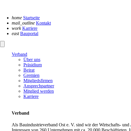
Navigation
überspringen
home
Startseite
mail_outline
Kontakt
work
Karriere
east
Bauportal
Verband
Über uns
Präsidium
Beirat
Gremien
Mitgliedsfirmen
Ansprechpartner
Mitglied werden
Karriere
Verband
Als Bauindustrieverband Ost e. V. sind wir der Wirtschafts- un
Interessen von 260 Unternehmen mit ca. 20.000 Beschäftigten. H