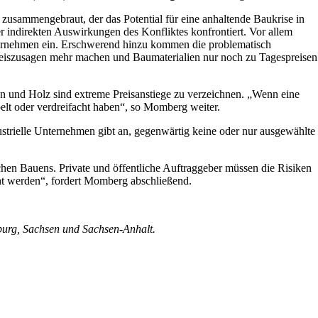
zusammengebraut, der das Potential für eine anhaltende Baukrise in
er indirekten Auswirkungen des Konfliktes konfrontiert. Vor allem
nternehmen ein. Erschwerend hinzu kommen die problematisch
reiszusagen mehr machen und Baumaterialien nur noch zu Tagespreisen
men und Holz sind extreme Preisanstiege zu verzeichnen. „Wenn eine
pelt oder verdreifacht haben“, so Momberg weiter.
trielle Unternehmen gibt an, gegenwärtig keine oder nur ausgewählte
ichen Bauens. Private und öffentliche Auftraggeber müssen die Risiken
cht werden“, fordert Momberg abschließend.
nburg, Sachsen und Sachsen-Anhalt.