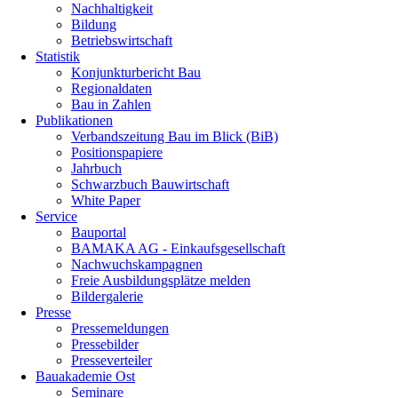
Nachhaltigkeit
Bildung
Betriebswirtschaft
Statistik
Konjunkturbericht Bau
Regionaldaten
Bau in Zahlen
Publikationen
Verbandszeitung Bau im Blick (BiB)
Positionspapiere
Jahrbuch
Schwarzbuch Bauwirtschaft
White Paper
Service
Bauportal
BAMAKA AG - Einkaufsgesellschaft
Nachwuchskampagnen
Freie Ausbildungsplätze melden
Bildergalerie
Presse
Pressemeldungen
Pressebilder
Presseverteiler
Bauakademie Ost
Seminare