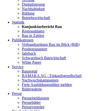
Digitalisierung
Nachhaltigkeit
Bildung
Betriebswirtschaft
Statistik
Konjunkturbericht Bau
Regionaldaten
Bau in Zahlen
Publikationen
Verbandszeitung Bau im Blick (BiB)
Positionspapiere
Jahrbuch
Schwarzbuch Bauwirtschaft
White Paper
Service
Bauportal
BAMAKA AG - Einkaufsgesellschaft
Nachwuchskampagnen
Freie Ausbildungsplätze melden
Bildergalerie
Presse
Pressemeldungen
Pressebilder
Presseverteiler