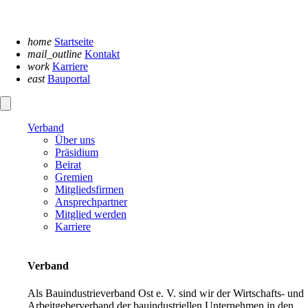
Navigation
überspringen
home
Startseite
mail_outline
Kontakt
work
Karriere
east
Bauportal
Verband
Über uns
Präsidium
Beirat
Gremien
Mitgliedsfirmen
Ansprechpartner
Mitglied werden
Karriere
Verband
Als Bauindustrieverband Ost e. V. sind wir der Wirtschafts- und
Arbeitgeberverband der bauindustriellen Unternehmen in den