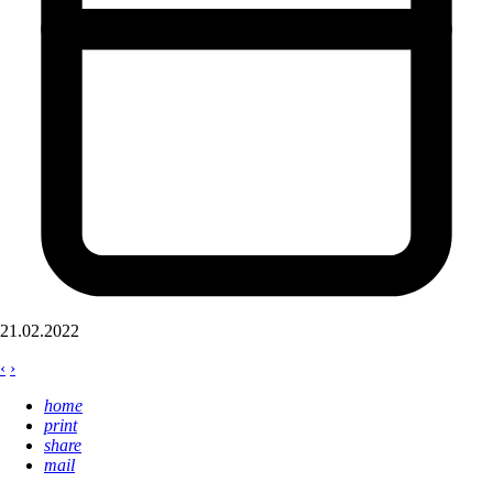
21.02.2022
‹
›
home
print
share
mail