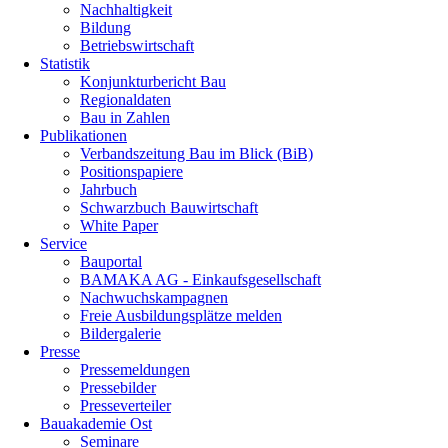
Nachhaltigkeit
Bildung
Betriebswirtschaft
Statistik
Konjunkturbericht Bau
Regionaldaten
Bau in Zahlen
Publikationen
Verbandszeitung Bau im Blick (BiB)
Positionspapiere
Jahrbuch
Schwarzbuch Bauwirtschaft
White Paper
Service
Bauportal
BAMAKA AG - Einkaufsgesellschaft
Nachwuchskampagnen
Freie Ausbildungsplätze melden
Bildergalerie
Presse
Pressemeldungen
Pressebilder
Presseverteiler
Bauakademie Ost
Seminare