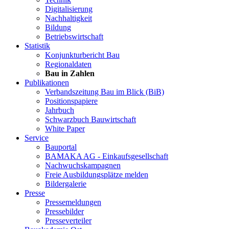
Digitalisierung
Nachhaltigkeit
Bildung
Betriebswirtschaft
Statistik
Konjunkturbericht Bau
Regionaldaten
Bau in Zahlen
Publikationen
Verbandszeitung Bau im Blick (BiB)
Positionspapiere
Jahrbuch
Schwarzbuch Bauwirtschaft
White Paper
Service
Bauportal
BAMAKA AG - Einkaufsgesellschaft
Nachwuchskampagnen
Freie Ausbildungsplätze melden
Bildergalerie
Presse
Pressemeldungen
Pressebilder
Presseverteiler