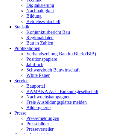
Digitalisierung
Nachhaltigkeit
Bildung
Betriebswirtschaft
Statistik
Konjunkturbericht Bau
Regionaldaten
Bau in Zahlen
Publikationen
Verbandszeitung Bau im Blick (BiB)
Positionspapiere
Jahrbuch
Schwarzbuch Bauwirtschaft
White Paper
Service
Bauportal
BAMAKA AG - Einkaufsgesellschaft
Nachwuchskampagnen
Freie Ausbildungsplätze melden
Bildergalerie
Presse
Pressemeldungen
Pressebilder
Presseverteiler