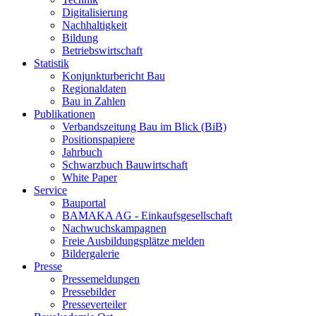
Digitalisierung
Nachhaltigkeit
Bildung
Betriebswirtschaft
Statistik
Konjunkturbericht Bau
Regionaldaten
Bau in Zahlen
Publikationen
Verbandszeitung Bau im Blick (BiB)
Positionspapiere
Jahrbuch
Schwarzbuch Bauwirtschaft
White Paper
Service
Bauportal
BAMAKA AG - Einkaufsgesellschaft
Nachwuchskampagnen
Freie Ausbildungsplätze melden
Bildergalerie
Presse
Pressemeldungen
Pressebilder
Presseverteiler