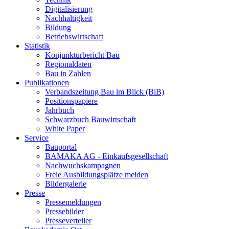
Digitalisierung
Nachhaltigkeit
Bildung
Betriebswirtschaft
Statistik
Konjunkturbericht Bau
Regionaldaten
Bau in Zahlen
Publikationen
Verbandszeitung Bau im Blick (BiB)
Positionspapiere
Jahrbuch
Schwarzbuch Bauwirtschaft
White Paper
Service
Bauportal
BAMAKA AG - Einkaufsgesellschaft
Nachwuchskampagnen
Freie Ausbildungsplätze melden
Bildergalerie
Presse
Pressemeldungen
Pressebilder
Presseverteiler