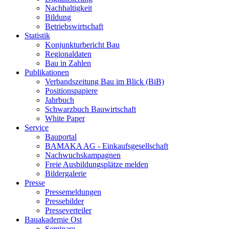
Nachhaltigkeit
Bildung
Betriebswirtschaft
Statistik
Konjunkturbericht Bau
Regionaldaten
Bau in Zahlen
Publikationen
Verbandszeitung Bau im Blick (BiB)
Positionspapiere
Jahrbuch
Schwarzbuch Bauwirtschaft
White Paper
Service
Bauportal
BAMAKA AG - Einkaufsgesellschaft
Nachwuchskampagnen
Freie Ausbildungsplätze melden
Bildergalerie
Presse
Pressemeldungen
Pressebilder
Presseverteiler
Bauakademie Ost
Seminare