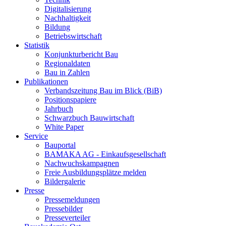
Digitalisierung
Nachhaltigkeit
Bildung
Betriebswirtschaft
Statistik
Konjunkturbericht Bau
Regionaldaten
Bau in Zahlen
Publikationen
Verbandszeitung Bau im Blick (BiB)
Positionspapiere
Jahrbuch
Schwarzbuch Bauwirtschaft
White Paper
Service
Bauportal
BAMAKA AG - Einkaufsgesellschaft
Nachwuchskampagnen
Freie Ausbildungsplätze melden
Bildergalerie
Presse
Pressemeldungen
Pressebilder
Presseverteiler