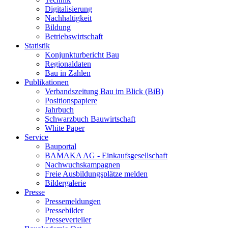
Digitalisierung
Nachhaltigkeit
Bildung
Betriebswirtschaft
Statistik
Konjunkturbericht Bau
Regionaldaten
Bau in Zahlen
Publikationen
Verbandszeitung Bau im Blick (BiB)
Positionspapiere
Jahrbuch
Schwarzbuch Bauwirtschaft
White Paper
Service
Bauportal
BAMAKA AG - Einkaufsgesellschaft
Nachwuchskampagnen
Freie Ausbildungsplätze melden
Bildergalerie
Presse
Pressemeldungen
Pressebilder
Presseverteiler