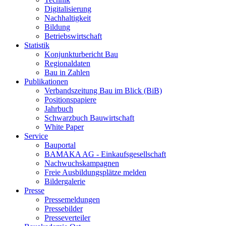
Digitalisierung
Nachhaltigkeit
Bildung
Betriebswirtschaft
Statistik
Konjunkturbericht Bau
Regionaldaten
Bau in Zahlen
Publikationen
Verbandszeitung Bau im Blick (BiB)
Positionspapiere
Jahrbuch
Schwarzbuch Bauwirtschaft
White Paper
Service
Bauportal
BAMAKA AG - Einkaufsgesellschaft
Nachwuchskampagnen
Freie Ausbildungsplätze melden
Bildergalerie
Presse
Pressemeldungen
Pressebilder
Presseverteiler