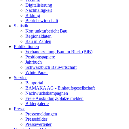
Digitalisierung
Nachhaltigkeit
Bildung
Betriebswirtschaft
Statistik
Konjunkturbericht Bau
Regionaldaten
Bau in Zahlen
Publikationen
Verbandszeitung Bau im Blick (BiB)
Positionspapiere
Jahrbuch
Schwarzbuch Bauwirtschaft
White Paper
Service
Bauportal
BAMAKA AG - Einkaufsgesellschaft
Nachwuchskampagnen
Freie Ausbildungsplätze melden
Bildergalerie
Presse
Pressemeldungen
Pressebilder
Presseverteiler