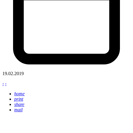
19.02.2019
‹
›
home
print
share
mail