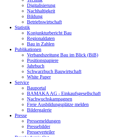
Digitalisierung
Nachhaltigkeit
Bildung
Betriebswirtschaft
Statistik
Konjunkturbericht Bau
Regionaldaten
Bau in Zahlen
Publikationen
Verbandszeitung Bau im Blick (BiB)
Positionspapiere
Jahrbuch
Schwarzbuch Bauwirtschaft
White Paper
Service
Bauportal
BAMAKA AG - Einkaufsgesellschaft
Nachwuchskampagnen
Freie Ausbildungsplätze melden
Bildergalerie
Presse
Pressemeldungen
Pressebilder
Presseverteiler