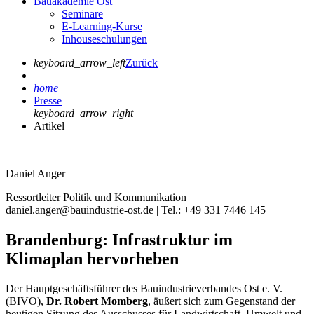
Bauakademie Ost
Seminare
E-Learning-Kurse
Inhouseschulungen
keyboard_arrow_left
Zurück
home
Presse
keyboard_arrow_right
Artikel
Daniel Anger
Ressortleiter Politik und Kommunikation
daniel.anger@bauindustrie-ost.de | Tel.: +49 331 7446 145
Brandenburg: Infrastruktur im
Klimaplan hervorheben
Der Hauptgeschäftsführer des Bauindustrieverbandes Ost e. V.
(BIVO),
Dr. Robert Momberg
, äußert sich zum Gegenstand der
heutigen Sitzung des Ausschusses für Landwirtschaft, Umwelt und