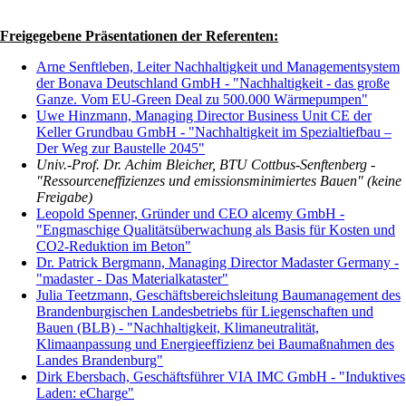
Freigegebene Präsentationen der Referenten:
Arne Senftleben, Leiter Nachhaltigkeit und Managementsystem
der Bonava Deutschland GmbH - "Nachhaltigkeit - das große
Ganze. Vom EU-Green Deal zu 500.000 Wärmepumpen"
Uwe Hinzmann, Managing Director Business Unit CE der
Keller Grundbau GmbH - "Nachhaltigkeit im Spezialtiefbau –
Der Weg zur Baustelle 2045"
Univ.-Prof. Dr. Achim Bleicher, BTU Cottbus-Senftenberg -
"Ressourceneffizienzes und emissionsminimiertes Bauen" (keine
Freigabe)
Leopold Spenner, Gründer und CEO alcemy GmbH -
"Engmaschige Qualitätsüberwachung als Basis für Kosten und
CO2-Reduktion im Beton"
Dr. Patrick Bergmann, Managing Director Madaster Germany -
"madaster - Das Materialkataster"
Julia Teetzmann, Geschäftsbereichsleitung Baumanagement des
Brandenburgischen Landesbetriebs für Liegenschaften und
Bauen (BLB) - "Nachhaltigkeit, Klimaneutralität,
Klimaanpassung und Energieeffizienz bei Baumaßnahmen des
Landes Brandenburg"
Dirk Ebersbach, Geschäftsführer VIA IMC GmbH - "Induktives
Laden: eCharge"