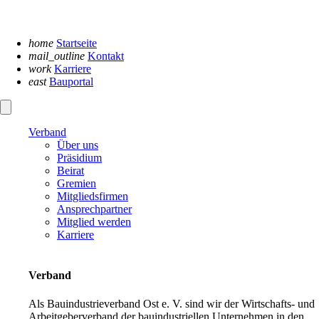
Navigation
überspringen
home
Startseite
mail_outline
Kontakt
work
Karriere
east
Bauportal
Verband
Über uns
Präsidium
Beirat
Gremien
Mitgliedsfirmen
Ansprechpartner
Mitglied werden
Karriere
Verband
Als Bauindustrieverband Ost e. V. sind wir der Wirtschafts- und
Arbeitgeberverband der bauindustriellen Unternehmen in den