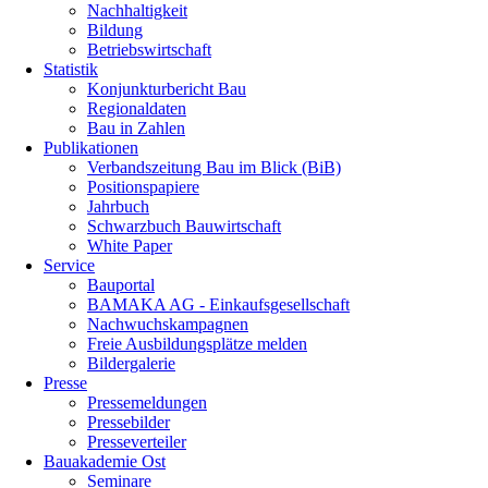
Nachhaltigkeit
Bildung
Betriebswirtschaft
Statistik
Konjunkturbericht Bau
Regionaldaten
Bau in Zahlen
Publikationen
Verbandszeitung Bau im Blick (BiB)
Positionspapiere
Jahrbuch
Schwarzbuch Bauwirtschaft
White Paper
Service
Bauportal
BAMAKA AG - Einkaufsgesellschaft
Nachwuchskampagnen
Freie Ausbildungsplätze melden
Bildergalerie
Presse
Pressemeldungen
Pressebilder
Presseverteiler
Bauakademie Ost
Seminare