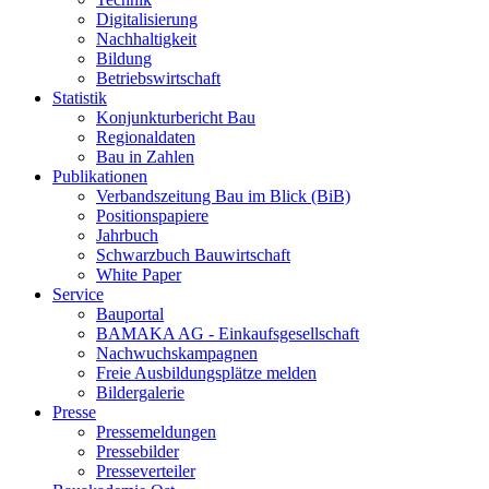
Digitalisierung
Nachhaltigkeit
Bildung
Betriebswirtschaft
Statistik
Konjunkturbericht Bau
Regionaldaten
Bau in Zahlen
Publikationen
Verbandszeitung Bau im Blick (BiB)
Positionspapiere
Jahrbuch
Schwarzbuch Bauwirtschaft
White Paper
Service
Bauportal
BAMAKA AG - Einkaufsgesellschaft
Nachwuchskampagnen
Freie Ausbildungsplätze melden
Bildergalerie
Presse
Pressemeldungen
Pressebilder
Presseverteiler