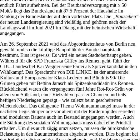
endlich Fahrt aufnehmen. Bei der Breitbandversorgung mit ≥ 50
Mbit/s liegt das Bundesland mit 87,5 Prozent der Haushalte im
Ranking der Bundesländer auf dem vorletzten Platz. Die
„Baustellen“
der neuen Landesregierung sind vielfältig und gehören nach der
Landtagswahl im Juni 2021 im Dialog mit der heimischen Wirtschaft
angegangen.
Am 26. September 2021 wird das Abgeordnetenhaus von Berlin neu
gewählt und so die künftige Baupolitik der Bundeshauptstadt
bestimmt. Eins ist gewiss: Es wird ein neues Stadtoberhaupt geben.
Während für die SPD Franziska Giffey ins Rennen geht, führt der
CDU-Landeschef Kai Wegner seine Partei als Spitzenkandidat in den
Wahlkampf. Das Sprachrohr von DIE LINKE. ist der amtierende
Kultur- und Europasenator Klaus Lederer und Bündnis 90/ Die
Grünen gehen mit Bettina Jarasch als Spitzenkandidatin ins Rennen.
Rückblickend waren die vergangenen fünf Jahre Rot-Rot-Grün vor
allem von Stillstand, einer Vielzahl verpasster Chancen und teils
heftigen Niederlagen geprägt – wie zuletzt beim gescheiterten
Mietendeckel. Das drängende Thema Wohnraummangel muss in der
nächsten Legislaturperiode vor allem mit der Förderung des seriellen
und modularen Bauens auch im Bestand angegangen werden. Auch
die Stärkung des sozialen Wohnungsbaus muss dabei eine Priorität
erhalten. Um dies auch zügig umzusetzen, müssen die bürokratische
Belastung in den Bauunternehmen abgebaut werden. Dies beginnt bei
der Entbürokratisierung des Ausschreibungs- und Vergabegesetzes und