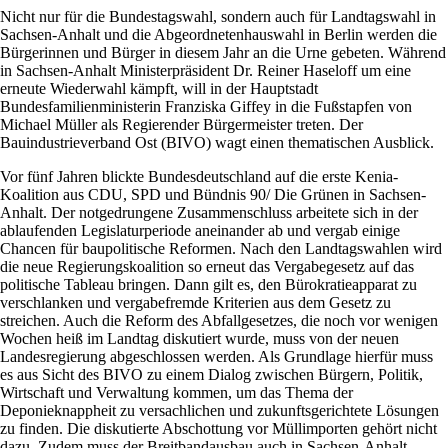
Nicht nur für die Bundestagswahl, sondern auch für Landtagswahl in
Sachsen-Anhalt und die Abgeordnetenhauswahl in Berlin werden die
Bürgerinnen und Bürger in diesem Jahr an die Urne gebeten. Während
in Sachsen-Anhalt Ministerpräsident Dr. Reiner Haseloff um eine
erneute Wiederwahl kämpft, will in der Hauptstadt
Bundesfamilienministerin Franziska Giffey in die Fußstapfen von
Michael Müller als Regierender Bürgermeister treten. Der
Bauindustrieverband Ost (BIVO) wagt einen thematischen Ausblick.
Vor fünf Jahren blickte Bundesdeutschland auf die erste Kenia-
Koalition aus CDU, SPD und Bündnis 90/ Die Grünen in Sachsen-
Anhalt. Der notgedrungene Zusammenschluss arbeitete sich in der
ablaufenden Legislaturperiode aneinander ab und vergab einige
Chancen für baupolitische Reformen. Nach den Landtagswahlen wird
die neue Regierungskoalition so erneut das Vergabegesetz auf das
politische Tableau bringen. Dann gilt es, den Bürokratieapparat zu
verschlanken und vergabefremde Kriterien aus dem Gesetz zu
streichen. Auch die Reform des Abfallgesetzes, die noch vor wenigen
Wochen heiß im Landtag diskutiert wurde, muss von der neuen
Landesregierung abgeschlossen werden. Als Grundlage hierfür muss
es aus Sicht des BIVO zu einem Dialog zwischen Bürgern, Politik,
Wirtschaft und Verwaltung kommen, um das Thema der
Deponieknappheit zu versachlichen und zukunftsgerichtete Lösungen
zu finden. Die diskutierte Abschottung vor Müllimporten gehört nicht
dazu. Zudem muss der Breitbandausbau auch in Sachsen-Anhalt