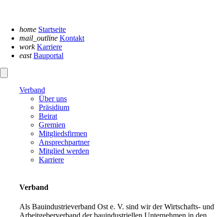
Navigation
überspringen
home
Startseite
mail_outline
Kontakt
work
Karriere
east
Bauportal
Verband
Über uns
Präsidium
Beirat
Gremien
Mitgliedsfirmen
Ansprechpartner
Mitglied werden
Karriere
Verband
Als Bauindustrieverband Ost e. V. sind wir der Wirtschafts- und
Arbeitgeberverband der bauindustriellen Unternehmen in den