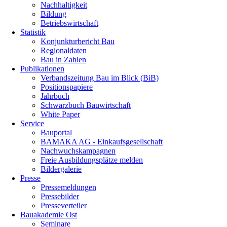
Nachhaltigkeit
Bildung
Betriebswirtschaft
Statistik
Konjunkturbericht Bau
Regionaldaten
Bau in Zahlen
Publikationen
Verbandszeitung Bau im Blick (BiB)
Positionspapiere
Jahrbuch
Schwarzbuch Bauwirtschaft
White Paper
Service
Bauportal
BAMAKA AG - Einkaufsgesellschaft
Nachwuchskampagnen
Freie Ausbildungsplätze melden
Bildergalerie
Presse
Pressemeldungen
Pressebilder
Presseverteiler
Bauakademie Ost
Seminare