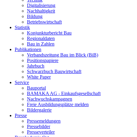
Digitalisierung
Nachhaltigkeit
Bildung
Betriebswirtschaft
Statistik
Konjunkturbericht Bau
Regionaldaten
Bau in Zahlen
Publikationen
Verbandszeitung Bau im Blick (BiB)
Positionspapiere
Jahrbuch
Schwarzbuch Bauwirtschaft
White Paper
Service
Bauportal
BAMAKA AG - Einkaufsgesellschaft
Nachwuchskampagnen
Freie Ausbildungsplätze melden
Bildergalerie
Presse
Pressemeldungen
Pressebilder
Presseverteiler