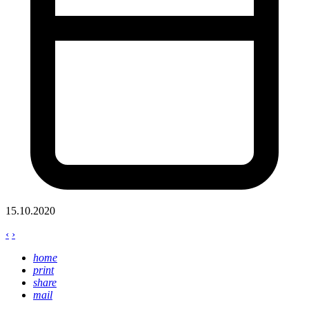
15.10.2020
‹
›
home
print
share
mail