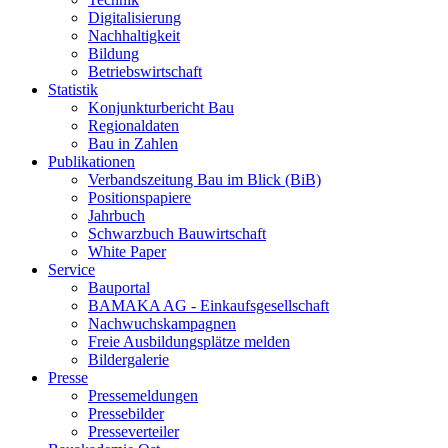
Digitalisierung
Nachhaltigkeit
Bildung
Betriebswirtschaft
Statistik
Konjunkturbericht Bau
Regionaldaten
Bau in Zahlen
Publikationen
Verbandszeitung Bau im Blick (BiB)
Positionspapiere
Jahrbuch
Schwarzbuch Bauwirtschaft
White Paper
Service
Bauportal
BAMAKA AG - Einkaufsgesellschaft
Nachwuchskampagnen
Freie Ausbildungsplätze melden
Bildergalerie
Presse
Pressemeldungen
Pressebilder
Presseverteiler