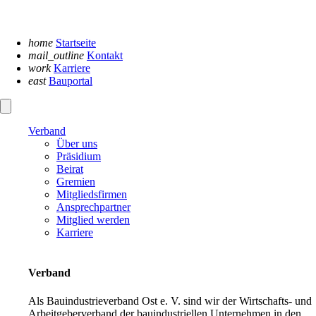
Navigation
überspringen
home
Startseite
mail_outline
Kontakt
work
Karriere
east
Bauportal
Verband
Über uns
Präsidium
Beirat
Gremien
Mitgliedsfirmen
Ansprechpartner
Mitglied werden
Karriere
Verband
Als Bauindustrieverband Ost e. V. sind wir der Wirtschafts- und
Arbeitgeberverband der bauindustriellen Unternehmen in den