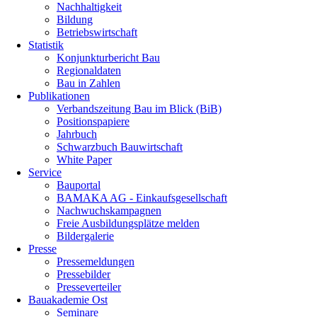
Nachhaltigkeit
Bildung
Betriebswirtschaft
Statistik
Konjunkturbericht Bau
Regionaldaten
Bau in Zahlen
Publikationen
Verbandszeitung Bau im Blick (BiB)
Positionspapiere
Jahrbuch
Schwarzbuch Bauwirtschaft
White Paper
Service
Bauportal
BAMAKA AG - Einkaufsgesellschaft
Nachwuchskampagnen
Freie Ausbildungsplätze melden
Bildergalerie
Presse
Pressemeldungen
Pressebilder
Presseverteiler
Bauakademie Ost
Seminare