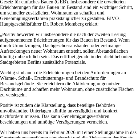
Gesetz für einfaches Bauen (GEB). Insbesondere die erweiterten
Erleichterungen für das Bauen im Bestand sind ein wichtiger Schritt,
um schneller zusätzlichen Wohnraum zu schaffen und
Genehmigungsverfahren praxistauglicher zu gestalten. BIVO-
Hauptgeschäftsführer Dr. Robert Momberg erklärt:
„Positiv bewerten wir insbesondere die nach der zweiten Lesung
aufgenommenen Erleichterungen für das Bauen im Bestand. Wenn
durch Umnutzungen, Dachgeschossausbauten oder erstmalige
Aufstockungen neuer Wohnraum entsteht, sollen Abstandsflächen
künftig unbeachtlich sein. Das eröffnet gerade in den dicht bebauten
Stadtgebieten Berlins zusätzliche Potenziale.
Wichtig sind auch die Erleichterungen bei den Anforderungen an
Wärme-, Schall-, Erschütterungs- und Brandschutz für
Bestandsgebäude. Sie erleichtern die Aktivierung ungenutzter
Dachräume und schaffen mehr Wohnraum, ohne zusätzliche Flächen
zu versiegeln.
Positiv ist zudem die Klarstellung, dass beteiligte Behörden
unvollständige Unterlagen künftig unverzüglich und konkret
nachfordern müssen. Das kann Genehmigungsverfahren
beschleunigen und unnötige Verzögerungen vermeiden.
Wir haben uns bereits im Februar 2026 mit einer Stellungnahme in das
Gesetzgebungsverfahren eingebracht und die Zielsetzung des Senats