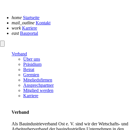
Navigation
überspringen
home
Startseite
mail_outline
Kontakt
work
Karriere
east
Bauportal
Verband
Über uns
Präsidium
Beirat
Gremien
Mitgliedsfirmen
Ansprechpartner
Mitglied werden
Karriere
Verband
Als Bauindustrieverband Ost e. V. sind wir der Wirtschafts- und
Arbeitgeberverband der bauindustriellen Unternehmen in den