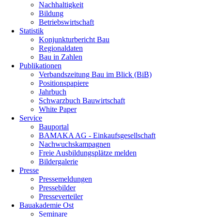
Nachhaltigkeit
Bildung
Betriebswirtschaft
Statistik
Konjunkturbericht Bau
Regionaldaten
Bau in Zahlen
Publikationen
Verbandszeitung Bau im Blick (BiB)
Positionspapiere
Jahrbuch
Schwarzbuch Bauwirtschaft
White Paper
Service
Bauportal
BAMAKA AG - Einkaufsgesellschaft
Nachwuchskampagnen
Freie Ausbildungsplätze melden
Bildergalerie
Presse
Pressemeldungen
Pressebilder
Presseverteiler
Bauakademie Ost
Seminare