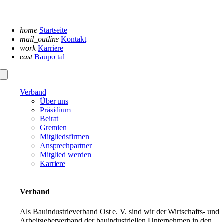
Navigation
überspringen
home
Startseite
mail_outline
Kontakt
work
Karriere
east
Bauportal
Verband
Über uns
Präsidium
Beirat
Gremien
Mitgliedsfirmen
Ansprechpartner
Mitglied werden
Karriere
Verband
Als Bauindustrieverband Ost e. V. sind wir der Wirtschafts- und
Arbeitgeberverband der bauindustriellen Unternehmen in den