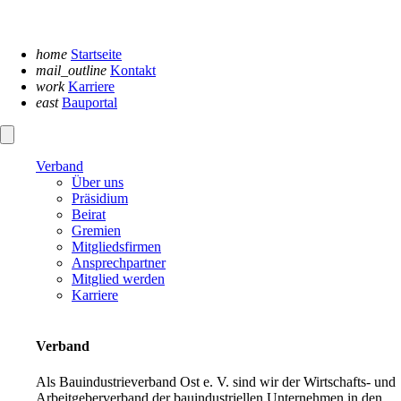
Navigation
überspringen
home
Startseite
mail_outline
Kontakt
work
Karriere
east
Bauportal
Verband
Über uns
Präsidium
Beirat
Gremien
Mitgliedsfirmen
Ansprechpartner
Mitglied werden
Karriere
Verband
Als Bauindustrieverband Ost e. V. sind wir der Wirtschafts- und
Arbeitgeberverband der bauindustriellen Unternehmen in den