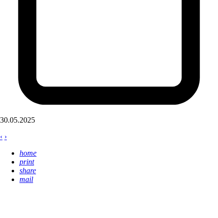
30.05.2025
‹
›
home
print
share
mail