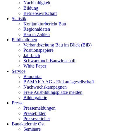
Nachhaltigkeit
Bildung
Betriebswirtschaft
Statistik
Konjunkturbericht Bau
Regionaldaten
Bau in Zahlen
Publikationen
Verbandszeitung Bau im Blick (BiB)
Positionspapiere
Jahrbuch
Schwarzbuch Bauwirtschaft
White Paper
Service
Bauportal
BAMAKA AG - Einkaufsgesellschaft
Nachwuchskampagnen
Freie Ausbildungsplätze melden
Bildergalerie
Presse
Pressemeldungen
Pressebilder
Presseverteiler
Bauakademie Ost
Seminare