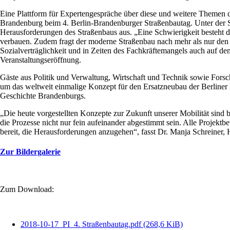
Eine Plattform für Expertengespräche über diese und weitere Themen 
Brandenburg beim 4. Berlin-Brandenburger Straßenbautag. Unter der S
Herausforderungen des Straßenbaus aus. „Eine Schwierigkeit besteht dari
verbauen. Zudem fragt der moderne Straßenbau nach mehr als nur den e
Sozialverträglichkeit und in Zeiten des Fachkräftemangels auch auf d
Veranstaltungseröffnung.
Gäste aus Politik und Verwaltung, Wirtschaft und Technik sowie Forsc
um das weltweit einmalige Konzept für den Ersatzneubau der Berline
Geschichte Brandenburgs.
„Die heute vorgestellten Konzepte zur Zukunft unserer Mobilität sind 
die Prozesse nicht nur fein aufeinander abgestimmt sein. Alle Projektb
bereit, die Herausforderungen anzugehen“, fasst Dr. Manja Schreiner
Zur Bildergalerie
Zum Download:
2018-10-17_PI_4. Straßenbautag.pdf
(268,6 KiB)