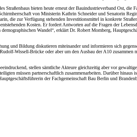
des Straßenbaus bieten heute erneut der Bauindustrieverband Ost, di
chirmherrschaft von Ministerin Kathrin Schneider und Senatorin Regin
n, die zur Verfügung stehenden Investitionsmittel in konkrete Straßenba
ntstehenden Kosten. Er fordert Antworten auf die Fragen der Lebensdau
en demographischen Wandel“, erklärt Dr. Robert Momberg, Hauptgeschäft
hung und Bildung diskutieren miteinander und informieren sich gegens
r Rudolf-Wissell-Brücke oder aber um den Ausbau der A10 zusammen mi
beeindruckend, stellen sämtliche Akteure gleichzeitig aber vor gewalt
eteiligten müssen partnerschaftlich zusammenarbeiten. Darüber hinaus i
, Hauptgeschäftsführerin der Fachgemeinschaft Bau Berlin und Branden