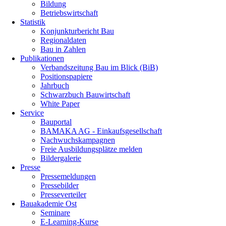
Bildung
Betriebswirtschaft
Statistik
Konjunkturbericht Bau
Regionaldaten
Bau in Zahlen
Publikationen
Verbandszeitung Bau im Blick (BiB)
Positionspapiere
Jahrbuch
Schwarzbuch Bauwirtschaft
White Paper
Service
Bauportal
BAMAKA AG - Einkaufsgesellschaft
Nachwuchskampagnen
Freie Ausbildungsplätze melden
Bildergalerie
Presse
Pressemeldungen
Pressebilder
Presseverteiler
Bauakademie Ost
Seminare
E-Learning-Kurse