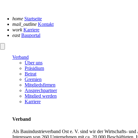
Navigation
überspringen
home
Startseite
mail_outline
Kontakt
work
Karriere
east
Bauportal
Verband
Über uns
Präsidium
Beirat
Gremien
Mitgliedsfirmen
Ansprechpartner
Mitglied werden
Karriere
Verband
Als Bauindustrieverband Ost e. V. sind wir der Wirtschafts- un
Interessen von 260 Unternehmen mit ca. 20.000 Beschäftigten. H