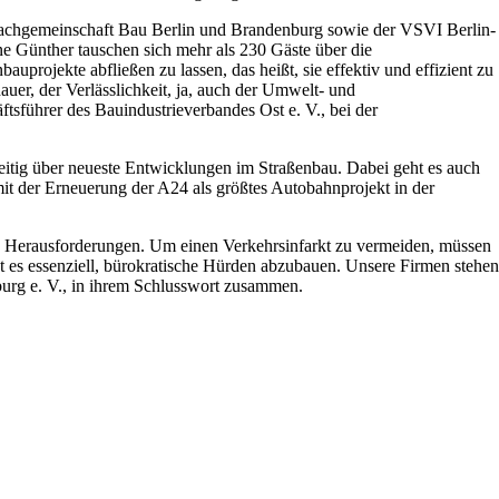
e Fachgemeinschaft Bau Berlin und Brandenburg sowie der VSVI Berlin-
e Günther tauschen sich mehr als 230 Gäste über die
uprojekte abfließen zu lassen, das heißt, sie effektiv und effizient zu
er, der Verlässlichkeit, ja, auch der Umwelt- und
sführer des Bauindustrieverbandes Ost e. V., bei der
eitig über neueste Entwicklungen im Straßenbau. Dabei geht es auch
t der Erneuerung der A24 als größtes Autobahnprojekt in der
ige Herausforderungen. Um einen Verkehrsinfarkt zu vermeiden, müssen
st es essenziell, bürokratische Hürden abzubauen. Unsere Firmen stehen
burg e. V., in ihrem Schlusswort zusammen.