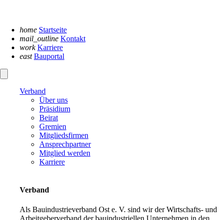
Navigation
überspringen
home
Startseite
mail_outline
Kontakt
work
Karriere
east
Bauportal
Verband
Über uns
Präsidium
Beirat
Gremien
Mitgliedsfirmen
Ansprechpartner
Mitglied werden
Karriere
Verband
Als Bauindustrieverband Ost e. V. sind wir der Wirtschafts- und
Arbeitgeberverband der bauindustriellen Unternehmen in den