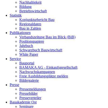
Nachhaltigkeit
Bildung
Betriebswirtschaft
Statistik
Konjunkturbericht Bau
Regionaldaten
Bau in Zahlen
Publikationen
Verbandszeitung Bau im Blick (BiB)
Positionspapiere
Jahrbuch
Schwarzbuch Bauwirtschaft
White Paper
Service
Bauportal
BAMAKA AG - Einkaufsgesellschaft
Nachwuchskampagnen
Freie Ausbildungsplätze melden
Bildergalerie
Presse
Pressemeldungen
Pressebilder
Presseverteiler
Bauakademie Ost
Seminare