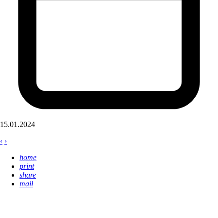
15.01.2024
‹
›
home
print
share
mail