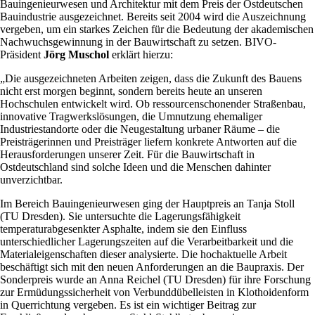
Bauingenieurwesen und Architektur mit dem Preis der Ostdeutschen
Bauindustrie ausgezeichnet. Bereits seit 2004 wird die Auszeichnung
vergeben, um ein starkes Zeichen für die Bedeutung der akademischen
Nachwuchsgewinnung in der Bauwirtschaft zu setzen. BIVO-
Präsident
Jörg Muschol
erklärt hierzu:
„Die ausgezeichneten Arbeiten zeigen, dass die Zukunft des Bauens
nicht erst morgen beginnt, sondern bereits heute an unseren
Hochschulen entwickelt wird. Ob ressourcenschonender Straßenbau,
innovative Tragwerkslösungen, die Umnutzung ehemaliger
Industriestandorte oder die Neugestaltung urbaner Räume – die
Preisträgerinnen und Preisträger liefern konkrete Antworten auf die
Herausforderungen unserer Zeit. Für die Bauwirtschaft in
Ostdeutschland sind solche Ideen und die Menschen dahinter
unverzichtbar.
Im Bereich Bauingenieurwesen ging der Hauptpreis an Tanja Stoll
(TU Dresden). Sie untersuchte die Lagerungsfähigkeit
temperaturabgesenkter Asphalte, indem sie den Einfluss
unterschiedlicher Lagerungszeiten auf die Verarbeitbarkeit und die
Materialeigenschaften dieser analysierte. Die hochaktuelle Arbeit
beschäftigt sich mit den neuen Anforderungen an die Baupraxis. Der
Sonderpreis wurde an Anna Reichel (TU Dresden) für ihre Forschung
zur Ermüdungssicherheit von Verbunddübelleisten in Klothoidenform
in Querrichtung vergeben. Es ist ein wichtiger Beitrag zur