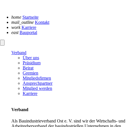
Navigation
überspringen
home
Startseite
mail_outline
Kontakt
work
Karriere
east
Bauportal
Verband
Über uns
Präsidium
Beirat
Gremien
Mitgliedsfirmen
Ansprechpartner
Mitglied werden
Karriere
Verband
Als Bauindustrieverband Ost e. V. sind wir der Wirtschafts- und
Arbeitgeberverband der bauindustriellen Unternehmen in den