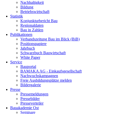
Nachhaltigkeit
Bildung
Betriebswirtschaft
Statistik
Konjunkturbericht Bau
Regionaldaten
Bau in Zahlen
Publikationen
Verbandszeitung Bau im Blick (BiB)
Positionspapiere
Jahrbuch
Schwarzbuch Bauwirtschaft
White Paper
Service
Bauportal
BAMAKA AG - Einkaufsgesellschaft
Nachwuchskampagnen
Freie Ausbildungsplätze melden
Bildergalerie
Presse
Pressemeldungen
Pressebilder
Presseverteiler
Bauakademie Ost
Seminare