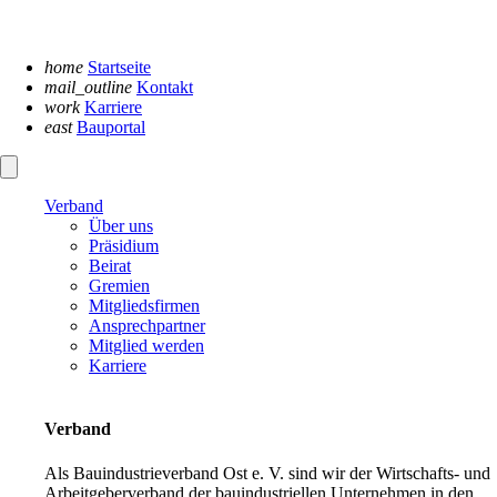
Navigation
überspringen
home
Startseite
mail_outline
Kontakt
work
Karriere
east
Bauportal
Verband
Über uns
Präsidium
Beirat
Gremien
Mitgliedsfirmen
Ansprechpartner
Mitglied werden
Karriere
Verband
Als Bauindustrieverband Ost e. V. sind wir der Wirtschafts- und
Arbeitgeberverband der bauindustriellen Unternehmen in den