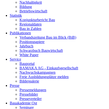
Nachhaltigkeit
Bildung
Betriebswirtschaft
Statistik
Konjunkturbericht Bau
Regionaldaten
Bau in Zahlen
Publikationen
Verbandszeitung Bau im Blick (BiB)
Positionspapiere
Jahrbuch
Schwarzbuch Bauwirtschaft
White Paper
Service
Bauportal
BAMAKA AG - Einkaufsgesellschaft
Nachwuchskampagnen
Freie Ausbildungsplätze melden
Bildergalerie
Presse
Pressemeldungen
Pressebilder
Presseverteiler
Bauakademie Ost
Seminare