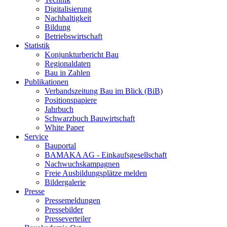
Digitalisierung
Nachhaltigkeit
Bildung
Betriebswirtschaft
Statistik
Konjunkturbericht Bau
Regionaldaten
Bau in Zahlen
Publikationen
Verbandszeitung Bau im Blick (BiB)
Positionspapiere
Jahrbuch
Schwarzbuch Bauwirtschaft
White Paper
Service
Bauportal
BAMAKA AG - Einkaufsgesellschaft
Nachwuchskampagnen
Freie Ausbildungsplätze melden
Bildergalerie
Presse
Pressemeldungen
Pressebilder
Presseverteiler