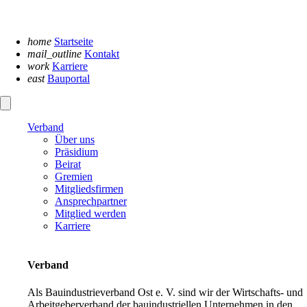
Navigation
überspringen
home
Startseite
mail_outline
Kontakt
work
Karriere
east
Bauportal
Verband
Über uns
Präsidium
Beirat
Gremien
Mitgliedsfirmen
Ansprechpartner
Mitglied werden
Karriere
Verband
Als Bauindustrieverband Ost e. V. sind wir der Wirtschafts- und
Arbeitgeberverband der bauindustriellen Unternehmen in den