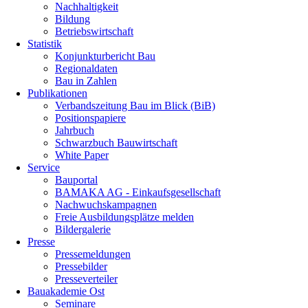
Nachhaltigkeit
Bildung
Betriebswirtschaft
Statistik
Konjunkturbericht Bau
Regionaldaten
Bau in Zahlen
Publikationen
Verbandszeitung Bau im Blick (BiB)
Positionspapiere
Jahrbuch
Schwarzbuch Bauwirtschaft
White Paper
Service
Bauportal
BAMAKA AG - Einkaufsgesellschaft
Nachwuchskampagnen
Freie Ausbildungsplätze melden
Bildergalerie
Presse
Pressemeldungen
Pressebilder
Presseverteiler
Bauakademie Ost
Seminare