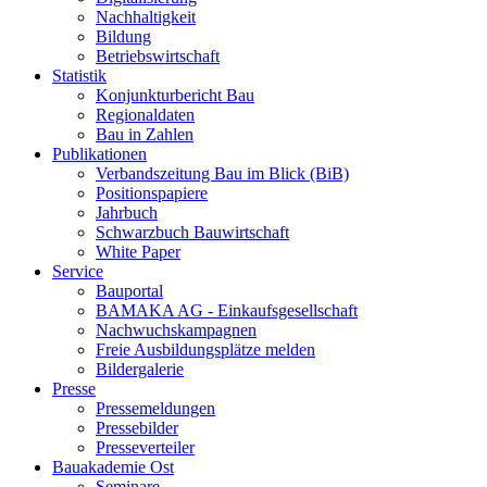
Nachhaltigkeit
Bildung
Betriebswirtschaft
Statistik
Konjunkturbericht Bau
Regionaldaten
Bau in Zahlen
Publikationen
Verbandszeitung Bau im Blick (BiB)
Positionspapiere
Jahrbuch
Schwarzbuch Bauwirtschaft
White Paper
Service
Bauportal
BAMAKA AG - Einkaufsgesellschaft
Nachwuchskampagnen
Freie Ausbildungsplätze melden
Bildergalerie
Presse
Pressemeldungen
Pressebilder
Presseverteiler
Bauakademie Ost
Seminare